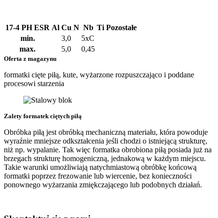
17-4 PH ESR
Al
Cu
N
Nb
Ti
Pozostałe
min.
3,0
5xC
max.
5,0
0,45
Oferta z magazynu
formatki cięte piłą, kute, wyżarzone rozpuszczająco i poddane
procesowi starzenia
Zalety formatek ciętych piłą
Obróbka piłą jest obróbką mechaniczną materiału, która powoduje
wyraźnie mniejsze odkształcenia jeśli chodzi o istniejącą strukturę,
niż np. wypalanie. Tak więc formatka obrobiona piłą posiada już na
brzegach strukturę homogeniczną, jednakową w każdym miejscu.
Takie warunki umożliwiają natychmiastową obróbkę końcową
formatki poprzez frezowanie lub wiercenie, bez konieczności
ponownego wyżarzania zmiękczającego lub podobnych działań.