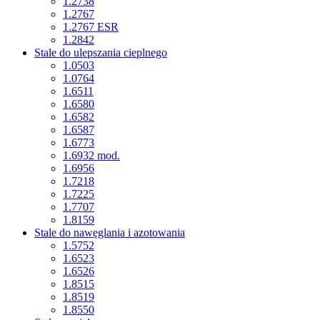
1.2738
1.2767
1.2767 ESR
1.2842
Stale do ulepszania cieplnego
1.0503
1.0764
1.6511
1.6580
1.6582
1.6587
1.6773
1.6932 mod.
1.6956
1.7218
1.7225
1.7707
1.8159
Stale do nawęglania i azotowania
1.5752
1.6523
1.6526
1.8515
1.8519
1.8550