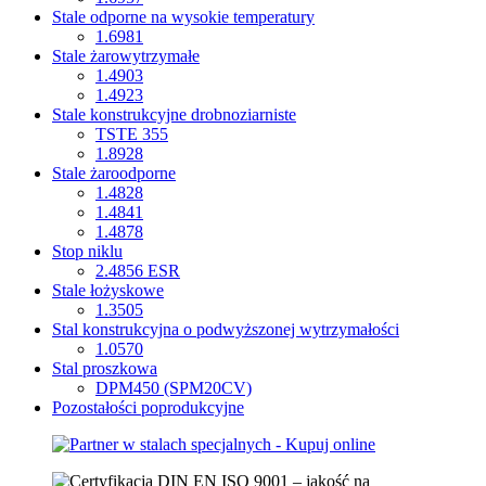
Stale odporne na wysokie temperatury
1.6981
Stale żarowytrzymałe
1.4903
1.4923
Stale konstrukcyjne drobnoziarniste
TSTE 355
1.8928
Stale żaroodporne
1.4828
1.4841
1.4878
Stop niklu
2.4856 ESR
Stale łożyskowe
1.3505
Stal konstrukcyjna o podwyższonej wytrzymałości
1.0570
Stal proszkowa
DPM450 (SPM20CV)
Pozostałości poprodukcyjne