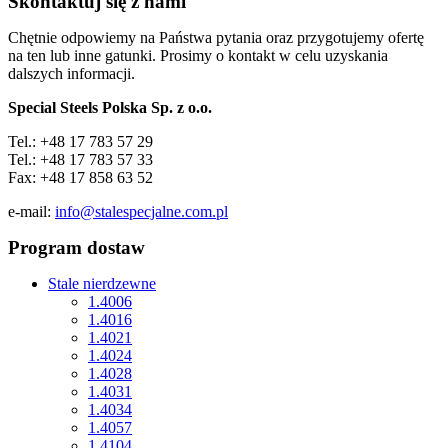
Skontaktuj się z nami
Chętnie odpowiemy na Państwa pytania oraz przygotujemy ofertę
na ten lub inne gatunki. Prosimy o kontakt w celu uzyskania
dalszych informacji.
Special Steels Polska Sp. z o.o.
Tel.: +48 17 783 57 29
Tel.: +48 17 783 57 33
Fax: +48 17 858 63 52
e-mail:
info@stalespecjalne.com.pl
Program dostaw
Stale nierdzewne
1.4006
1.4016
1.4021
1.4024
1.4028
1.4031
1.4034
1.4057
1.4104