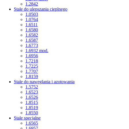
1.2842
Stale do ulepszania cieplnego
1.0503
1.0764
1.6511
1.6580
1.6582
1.6587
1.6773
1.6932 mod.
1.6956
1.7218
1.7225
1.7707
1.8159
Stale do nawęglania i azotowania
1.5752
1.6523
1.6526
1.8515
1.8519
1.8550
Stale specjalne
1.6565
1.6957