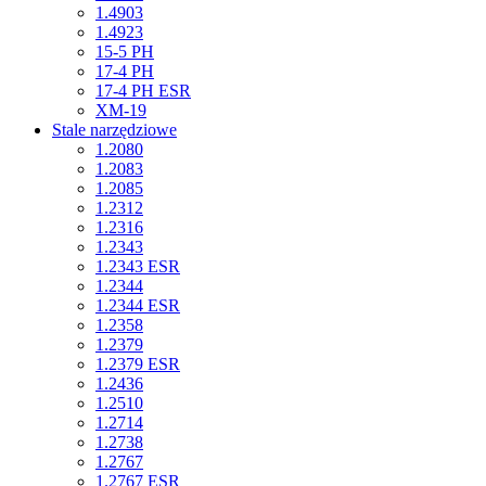
1.4903
1.4923
15-5 PH
17-4 PH
17-4 PH ESR
XM-19
Stale narzędziowe
1.2080
1.2083
1.2085
1.2312
1.2316
1.2343
1.2343 ESR
1.2344
1.2344 ESR
1.2358
1.2379
1.2379 ESR
1.2436
1.2510
1.2714
1.2738
1.2767
1.2767 ESR