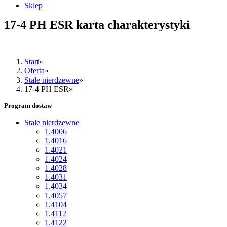
Sklep
17-4 PH ESR karta charakterystyki
Start
Oferta
Stale nierdzewne
17-4 PH ESR
Program dostaw
Stale nierdzewne
1.4006
1.4016
1.4021
1.4024
1.4028
1.4031
1.4034
1.4057
1.4104
1.4112
1.4122