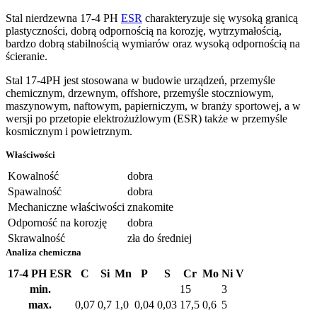
Stal nierdzewna 17-4 PH
ESR
charakteryzuje się wysoką granicą
plastyczności, dobrą odpornością na korozję, wytrzymałością,
bardzo dobrą stabilnością wymiarów oraz wysoką odpornością na
ścieranie.
Stal 17-4PH jest stosowana w budowie urządzeń, przemyśle
chemicznym, drzewnym, offshore, przemyśle stoczniowym,
maszynowym, naftowym, papierniczym, w branży sportowej, a w
wersji po przetopie elektrożużlowym (ESR) także w przemyśle
kosmicznym i powietrznym.
Właściwości
Kowalność
dobra
Spawalność
dobra
Mechaniczne właściwości
znakomite
Odporność na korozję
dobra
Skrawalność
zła do średniej
Analiza chemiczna
17-4 PH ESR
C
Si
Mn
P
S
Cr
Mo
Ni
V
min.
15
3
max.
0,07
0,7
1,0
0,04
0,03
17,5
0,6
5