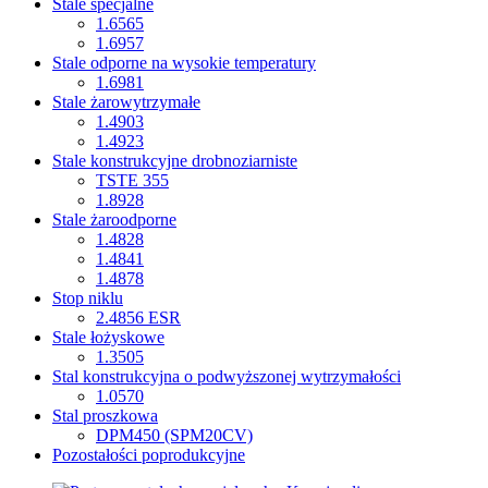
Stale specjalne
1.6565
1.6957
Stale odporne na wysokie temperatury
1.6981
Stale żarowytrzymałe
1.4903
1.4923
Stale konstrukcyjne drobnoziarniste
TSTE 355
1.8928
Stale żaroodporne
1.4828
1.4841
1.4878
Stop niklu
2.4856 ESR
Stale łożyskowe
1.3505
Stal konstrukcyjna o podwyższonej wytrzymałości
1.0570
Stal proszkowa
DPM450 (SPM20CV)
Pozostałości poprodukcyjne