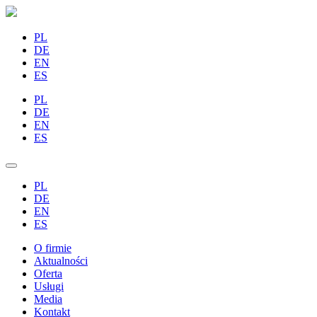
PL
DE
EN
ES
PL
DE
EN
ES
PL
DE
EN
ES
O firmie
Aktualności
Oferta
Usługi
Media
Kontakt