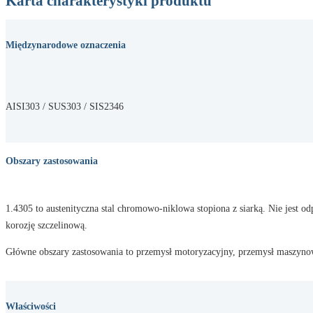
Karta charakterystyki produktu
Międzynarodowe oznaczenia
AISI303 / SUS303 / SIS2346
Obszary zastosowania
1.4305 to austenityczna stal chromowo-niklowa stopiona z siarką. Nie jest
korozję szczelinową.
Główne obszary zastosowania to przemysł motoryzacyjny, przemysł maszynow
Właściwości