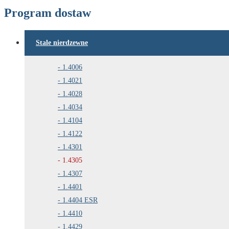
Program dostaw
Stale nierdzewne
1.4006
1.4021
1.4028
1.4034
1.4104
1.4122
1.4301
1.4305
1.4307
1.4401
1.4404 ESR
1.4410
1.4429