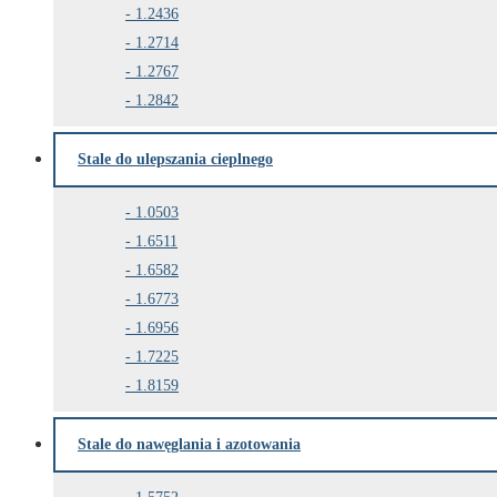
1.2436
1.2714
1.2767
1.2842
Stale do ulepszania cieplnego
1.0503
1.6511
1.6582
1.6773
1.6956
1.7225
1.8159
Stale do nawęglania i azotowania