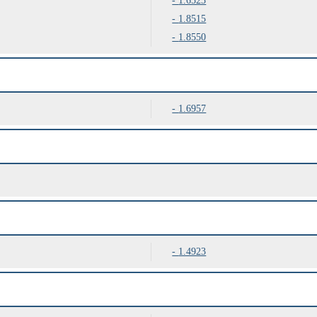
1.6523
1.8515
1.8550
1.6957
1.4923