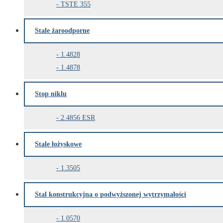
TSTE 355
Stale żaroodporne
1.4828
1.4878
Stop niklu
2.4856 ESR
Stale łożyskowe
1.3505
Stal konstrukcyjna o podwyższonej wytrzymałości
1.0570