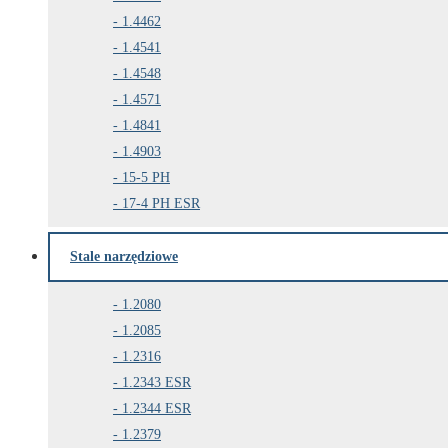
1.4462
1.4541
1.4548
1.4571
1.4841
1.4903
15-5 PH
17-4 PH ESR
Stale narzędziowe
1.2080
1.2085
1.2316
1.2343 ESR
1.2344 ESR
1.2379