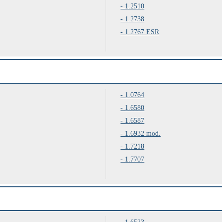
1.2510
1.2738
1.2767 ESR
1.0764
1.6580
1.6587
1.6932 mod.
1.7218
1.7707