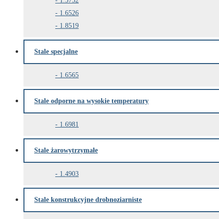
1.5752
1.6526
1.8519
Stale specjalne
1.6565
Stale odporne na wysokie temperatury
1.6981
Stale żarowytrzymałe
1.4903
Stale konstrukcyjne drobnoziarniste