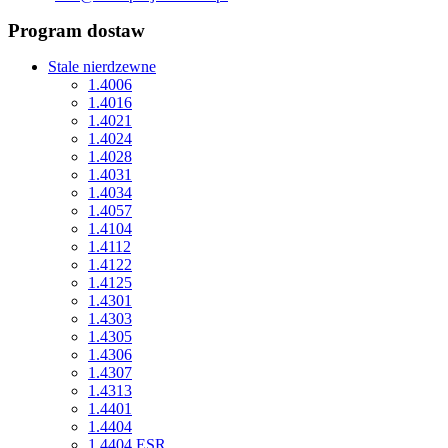
Program dostaw
Stale nierdzewne
1.4006
1.4016
1.4021
1.4024
1.4028
1.4031
1.4034
1.4057
1.4104
1.4112
1.4122
1.4125
1.4301
1.4303
1.4305
1.4306
1.4307
1.4313
1.4401
1.4404
1.4404 ESR