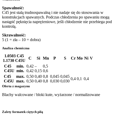
Spawalność:
C45 jest stalą trudnospawalną i nie nadaje się do stosowania w
konstrukcjach spawanych. Podczas chłodzenia po spawaniu mogą
nastąpić pęknięcia naprężeniowe, jeśli chłodzenie nie przebiega pod
kontrolą.
Skrawalność:
5 (1 = zła – 10 = dobra)
Analiza chemiczna
1.0503 C45
C
Si
Mn
P
S
Cr
Mo
Ni
V
1.1730 C45U
C45 min.
0,42
–
0,5
C45U min.
0,42
0,15
0,6
C45 max.
0,50
0,40
0,8
0,045
0,045
0,4
0,1
0,4
C45U max.
0,50
0,40
0,8
0,030
0,030
Oferta z magazynu
Blachy walcowane / bloki kute, wyżarzone / normalizowane
Zalety formatek ciętych piłą