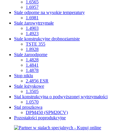
1.6565
1.6957
Stale odporne na wysokie temperatury
1.6981
Stale żarowytrzymałe
1.4903
1.4923
Stale konstrukcyjne drobnoziarniste
TSTE 355
1.8928
Stale żaroodporne
1.4828
1.4841
1.4878
Stop niklu
2.4856 ESR
Stale łożyskowe
1.3505
Stal konstrukcyjna o podwyższonej wytrzymałości
1.0570
Stal proszkowa
DPM450 (SPM20CV)
Pozostałości poprodukcyjne