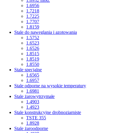
1.6932 mod.
1.6956
1.7218
1.7225
1.7707
1.8159
Stale do nawęglania i azotowania
1.5752
1.6523
1.6526
1.8515
1.8519
1.8550
Stale specjalne
1.6565
1.6957
Stale odporne na wysokie temperatury
1.6981
Stale żarowytrzymałe
1.4903
1.4923
Stale konstrukcyjne drobnoziarniste
TSTE 355
1.8928
Stale żaroodporne