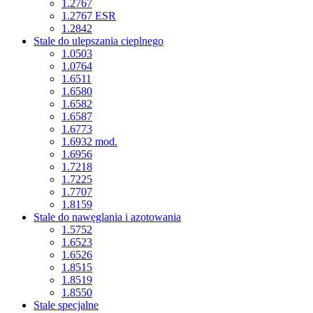
1.2767
1.2767 ESR
1.2842
Stale do ulepszania cieplnego
1.0503
1.0764
1.6511
1.6580
1.6582
1.6587
1.6773
1.6932 mod.
1.6956
1.7218
1.7225
1.7707
1.8159
Stale do nawęglania i azotowania
1.5752
1.6523
1.6526
1.8515
1.8519
1.8550
Stale specjalne