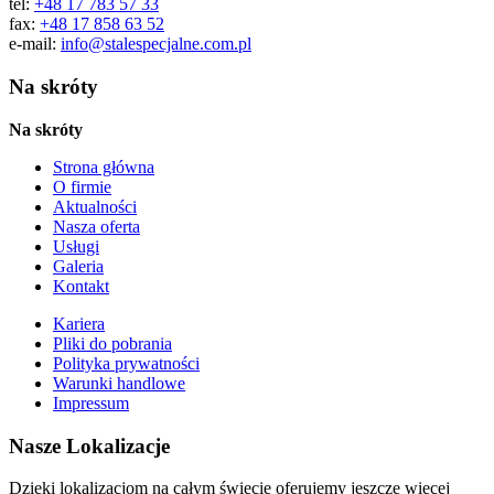
tel:
+48 17 783 57 33
fax:
+48 17 858 63 52
e-mail:
info@stalespecjalne.com.pl
Na skróty
Na skróty
Strona główna
O firmie
Aktualności
Nasza oferta
Usługi
Galeria
Kontakt
Kariera
Pliki do pobrania
Polityka prywatności
Warunki handlowe
Impressum
Nasze Lokalizacje
Dzięki lokalizacjom na całym świecie oferujemy jeszcze więcej