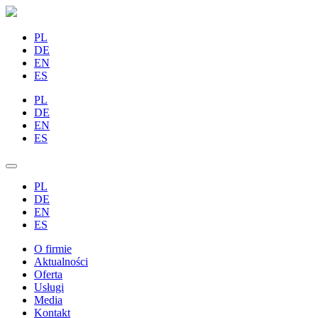
PL
DE
EN
ES
PL
DE
EN
ES
PL
DE
EN
ES
O firmie
Aktualności
Oferta
Usługi
Media
Kontakt