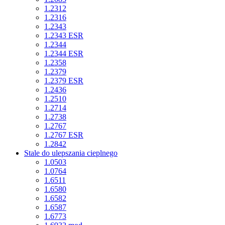
1.2312
1.2316
1.2343
1.2343 ESR
1.2344
1.2344 ESR
1.2358
1.2379
1.2379 ESR
1.2436
1.2510
1.2714
1.2738
1.2767
1.2767 ESR
1.2842
Stale do ulepszania cieplnego
1.0503
1.0764
1.6511
1.6580
1.6582
1.6587
1.6773