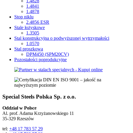
1.4828
1.4841
1.4878
Stop niklu
2.4856 ESR
Stale łożyskowe
1.3505
Stal konstrukcyjna o podwyższonej wytrzymałości
1.0570
Stal proszkowa
DPM450 (SPM20CV)
Pozostałości poprodukcyjne
Special Steels Polska Sp. z o.o.
Oddział w Polsce
Al. prof. Adama Krzyżanowskiego 11
35-329 Rzeszów
tel:
+48 17 783 57 29