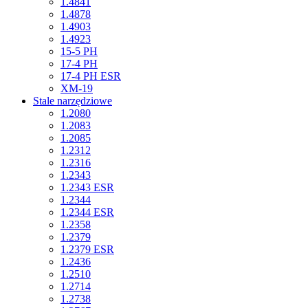
1.4841
1.4878
1.4903
1.4923
15-5 PH
17-4 PH
17-4 PH ESR
XM-19
Stale narzędziowe
1.2080
1.2083
1.2085
1.2312
1.2316
1.2343
1.2343 ESR
1.2344
1.2344 ESR
1.2358
1.2379
1.2379 ESR
1.2436
1.2510
1.2714
1.2738