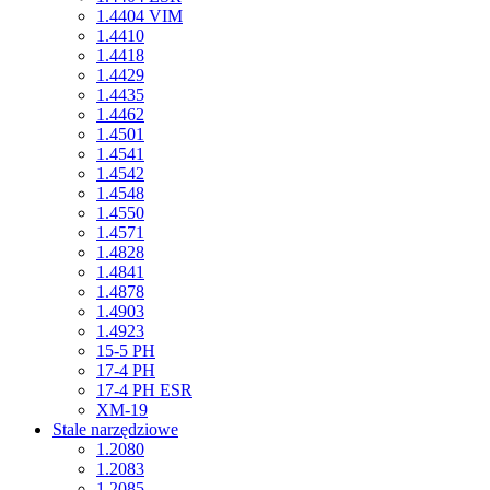
1.4404 VIM
1.4410
1.4418
1.4429
1.4435
1.4462
1.4501
1.4541
1.4542
1.4548
1.4550
1.4571
1.4828
1.4841
1.4878
1.4903
1.4923
15-5 PH
17-4 PH
17-4 PH ESR
XM-19
Stale narzędziowe
1.2080
1.2083
1.2085