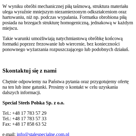
W wyniku obróbi mechanicznej piłą taśmową, struktura materiału
ulega wyraźnie mniejszym niezamierzonym odkształceniom oraz
hartowaniu, niż np. podczas wypalania. Formatka obrobiona piłą
posiada na brzegach strukturę homogeniczną, jednakową w każdym
miejscu.
Takie warunki umożliwiają natychmiastową obróbkę końcową
formatki poprzez frezowanie lub wiercenie, bez konieczności
ponownego wyżarzania rozpuszczającego lub podobnych działań.
Skontaktuj się z nami
Chętnie odpowiemy na Państwa pytania oraz przygotujemy ofertę
na ten lub inne gatunki. Prosimy o kontakt w celu uzyskania
dalszych informacji.
Special Steels Polska Sp. z o.o.
Tel.: +48 17 783 57 29
Tel.: +48 17 783 57 33
Fax: +48 17 858 63 52
e-mail:
info@stalespecjalne.com.pl