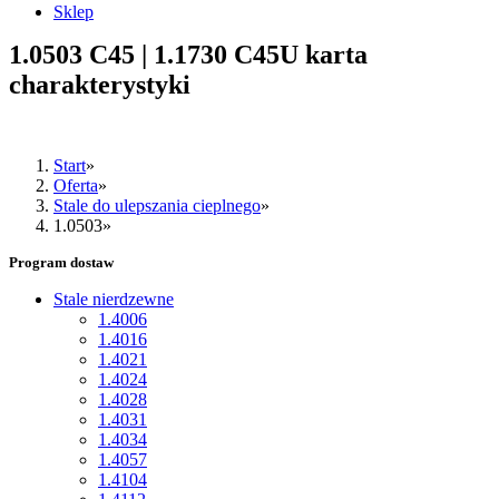
Sklep
1.0503 C45 | 1.1730 C45U karta
charakterystyki
Start
Oferta
Stale do ulepszania cieplnego
1.0503
Program dostaw
Stale nierdzewne
1.4006
1.4016
1.4021
1.4024
1.4028
1.4031
1.4034
1.4057
1.4104