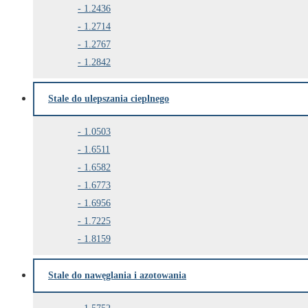
1.2436
1.2714
1.2767
1.2842
Stale do ulepszania cieplnego
1.0503
1.6511
1.6582
1.6773
1.6956
1.7225
1.8159
Stale do nawęglania i azotowania