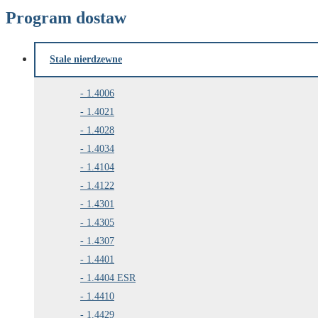
Program dostaw
Stale nierdzewne
1.4006
1.4021
1.4028
1.4034
1.4104
1.4122
1.4301
1.4305
1.4307
1.4401
1.4404 ESR
1.4410
1.4429