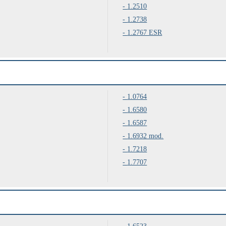
1.2510
1.2738
1.2767 ESR
1.0764
1.6580
1.6587
1.6932 mod.
1.7218
1.7707