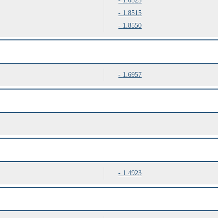
1.6523
1.8515
1.8550
1.6957
1.4923