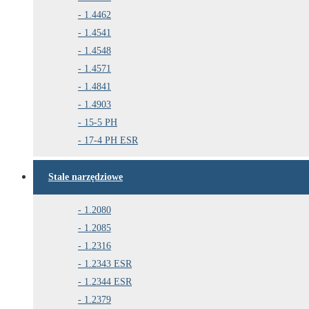
1.4462
1.4541
1.4548
1.4571
1.4841
1.4903
15-5 PH
17-4 PH ESR
Stale narzędziowe
1.2080
1.2085
1.2316
1.2343 ESR
1.2344 ESR
1.2379