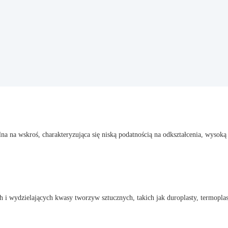
a na wskroś, charakteryzująca się niską podatnością na odkształcenia, wysoką
 i wydzielających kwasy tworzyw sztucznych, takich jak duroplasty, termopla