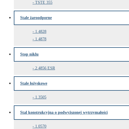
TSTE 355
Stale żaroodporne
1.4828
1.4878
Stop niklu
2.4856 ESR
Stale łożyskowe
1.3505
Stal konstrukcyjna o podwyższonej wytrzymałości
1.0570