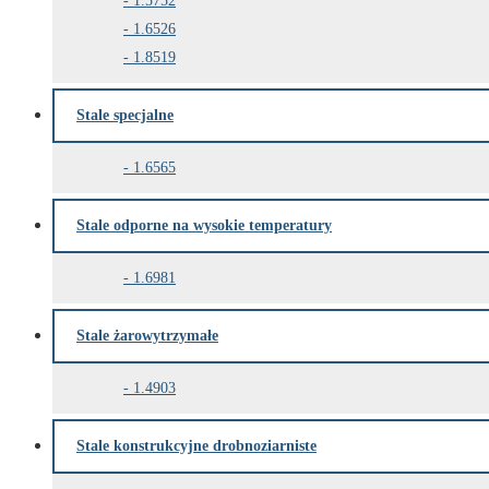
1.5752
1.6526
1.8519
Stale specjalne
1.6565
Stale odporne na wysokie temperatury
1.6981
Stale żarowytrzymałe
1.4903
Stale konstrukcyjne drobnoziarniste