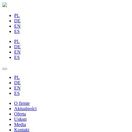
PL
DE
EN
ES
PL
DE
EN
ES
PL
DE
EN
ES
O firmie
Aktualności
Oferta
Usługi
Media
Kontakt