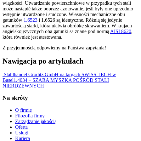
wiązkości. Utwardzanie powierzchniowe w przypadku tych stali
może nastąpić także poprzez azotowanie, jeśli były one uprzednio
wstępnie utwardzone i studzone. Własności mechaniczne obu
gatunków
1.6523
i 1.6526 są identyczne. Różnią się jedynie
zawartością siarki, która ułatwia obróbkę skrawaniem. W krajach
angielskojęzycznych oba gatunki są znane pod normą
AISI 8620
,
która również jest atestowana.
Z przyjemnością odpowiemy na Państwa zapytania!
Nawigacja po artykułach
Stahlhandel Gröditz GmbH na targach SWISS TECH w
Basel
1.4034 – SZARA MYSZKA POŚRÓD STALI
NIERDZEWNYCH
Na skróty
O firmie
Filozofia firmy
Zarządzanie jakością
Oferta
Usługi
Kariera