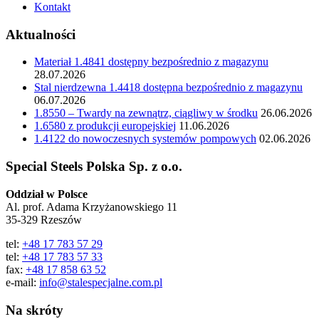
Kontakt
Aktualności
Materiał 1.4841 dostępny bezpośrednio z magazynu
28.07.2026
Stal nierdzewna 1.4418 dostępna bezpośrednio z magazynu
06.07.2026
1.8550 – Twardy na zewnątrz, ciągliwy w środku
26.06.2026
1.6580 z produkcji europejskiej
11.06.2026
1.4122 do nowoczesnych systemów pompowych
02.06.2026
Special Steels Polska Sp. z o.o.
Oddział w Polsce
Al. prof. Adama Krzyżanowskiego 11
35-329 Rzeszów
tel:
+48 17 783 57 29
tel:
+48 17 783 57 33
fax:
+48 17 858 63 52
e-mail:
info@stalespecjalne.com.pl
Na skróty