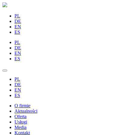
PL
DE
EN
ES
PL
DE
EN
ES
PL
DE
EN
ES
O firmie
Aktualności
Oferta
Usługi
Media
Kontakt