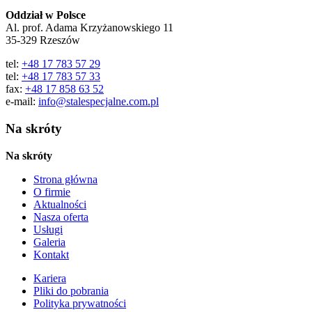
Oddział w Polsce
Al. prof. Adama Krzyżanowskiego 11
35-329 Rzeszów
tel:
+48 17 783 57 29
tel:
+48 17 783 57 33
fax:
+48 17 858 63 52
e-mail:
info@stalespecjalne.com.pl
Na skróty
Na skróty
Strona główna
O firmie
Aktualności
Nasza oferta
Usługi
Galeria
Kontakt
Kariera
Pliki do pobrania
Polityka prywatności