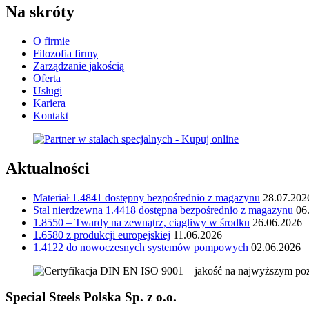
Na skróty
O firmie
Filozofia firmy
Zarządzanie jakością
Oferta
Usługi
Kariera
Kontakt
Aktualności
Materiał 1.4841 dostępny bezpośrednio z magazynu
28.07.202
Stal nierdzewna 1.4418 dostępna bezpośrednio z magazynu
06
1.8550 – Twardy na zewnątrz, ciągliwy w środku
26.06.2026
1.6580 z produkcji europejskiej
11.06.2026
1.4122 do nowoczesnych systemów pompowych
02.06.2026
Special Steels Polska Sp. z o.o.