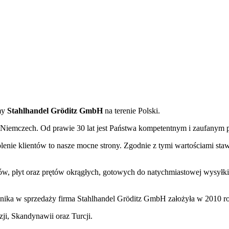
rmy
Stahlhandel Gröditz GmbH
na terenie Polski.
Niemczech. Od prawie 30 lat jest Państwa kompetentnym i zaufanym pa
olenie klientów to nasze mocne strony. Zgodnie z tymi wartościami st
ów, płyt oraz prętów okrągłych, gotowych do natychmiastowej wysyłk
ka w sprzedaży firma Stahlhandel Gröditz GmbH założyła w 2010 roku
ji, Skandynawii oraz Turcji.